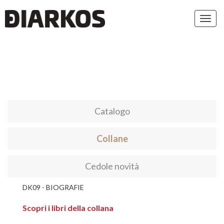
Toggl
navig
Catalogo
Collane
Cedole novità
DK09 - BIOGRAFIE
Scopri i libri della collana