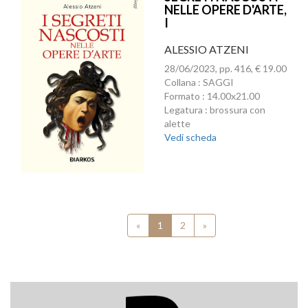
NELLE OPERE D'ARTE,
I
ALESSIO ATZENI
28/06/2023, pp. 416, € 19.00
Collana : SAGGI
Formato : 14.00x21.00
Legatura : brossura con
alette
Vedi scheda
«
1
2
»