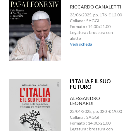
RICCARDO CANALETTI
23/06/2025, pp. 176, € 12.00
Collana : SAGGI
Formato : 14.00x21.00
Legatura : brossura con
alette
Vedi scheda
L'ITALIA E IL SUO
FUTURO
ALESSANDRO
LEONARDI
23/04/2025, pp. 320, € 19.00
Collana : SAGGI
Formato : 14.00x21.00
Legatura : brossura con