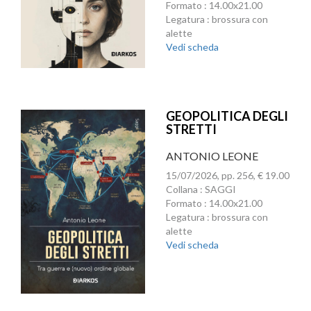
Formato : 14.00x21.00
Legatura : brossura con
alette
Vedi scheda
GEOPOLITICA DEGLI
STRETTI
ANTONIO LEONE
15/07/2026, pp. 256, € 19.00
Collana : SAGGI
Formato : 14.00x21.00
Legatura : brossura con
alette
Vedi scheda