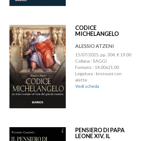
CODICE
MICHELANGELO
ALESSIO ATZENI
15/07/2025, pp. 304, € 19.00
Collana : SAGGI
Formato : 14.00x21.00
Legatura : brossura con
alette
Vedi scheda
PENSIERO DI PAPA
LEONE XIV, IL