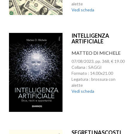
alette
Vedi scheda
INTELLIGENZA
ARTIFICIALE
MATTEO DI MICHELE
07/08/2023, pp. 368, € 19.00
Collana : SAGGI
Formato : 14.00x21.00
Legatura : brossura con
alette
Vedi scheda
SEGRETI NASCOSTI