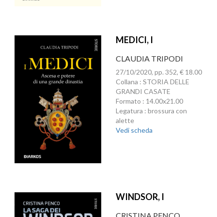
MEDICI, I
CLAUDIA TRIPODI
27/10/2020, pp. 352, € 18.00
Collana : STORIA DELLE
GRANDI CASATE
Formato : 14.00x21.00
Legatura : brossura con
alette
Vedi scheda
WINDSOR, I
CRISTINA PENCO