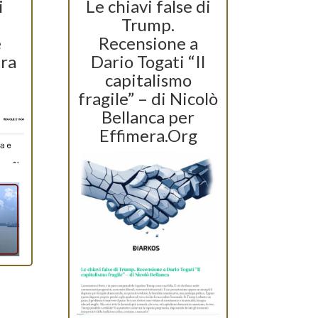
i
Le chiavi false di
Trump.
e
Recensione a
tra
Dario Togati “Il
capitalismo
fragile” – di Nicolò
Bellanca per
Effimera.Org