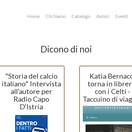
Home
Chi Siamo
Catalogo
Autori
Eventi
Dicono di noi
"Storia del calcio
Katia Bernacc
italiano" Intervista
torna in librer
all’autore per
con i Celti -
Radio Capo
Taccuino di via
D’Istria