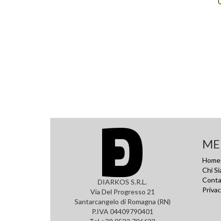
ME
Home
Chi S
Conta
DIARKOS S.R.L.
Privac
Via Del Progresso 21
Santarcangelo di Romagna (RN)
P.IVA 04409790401