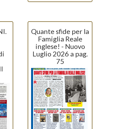
I.
Quante sfide per la
Famiglia Reale
inglese! - Nuovo
di
Luglio 2026 a pag.
75
l