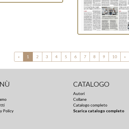
«
1
2
3
4
5
6
7
8
9
10
»
NÙ
CATALOGO
Autori
iamo
Collane
tti
Catalogo completo
y Policy
Scarica catalogo completo