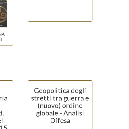
Geopolitica degli
ria
stretti tra guerra e
u
(nuovo) ordine
d.
globale - Analisi
l
Difesa
 15