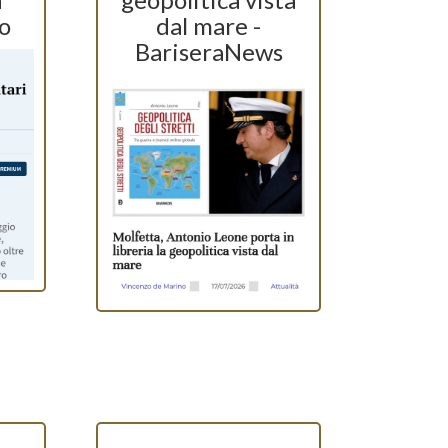
o
dal mare -
BariseraNews