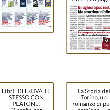
Libri “RITROVA TE
La Storia del
STESSO CON
Torino, un
PLATONE.
romanzo di pu
Filosofie per
passione - L