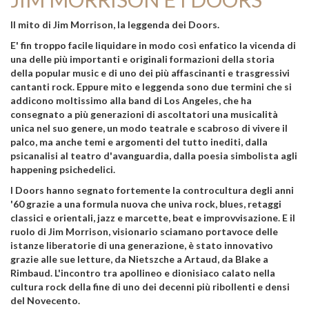
Il mito di Jim Morrison, la leggenda dei Doors.
E' fin troppo facile liquidare in modo così enfatico la vicenda di
una delle più importanti e originali formazioni della storia
della popular music e di uno dei più affascinanti e trasgressivi
cantanti rock. Eppure mito e leggenda sono due termini che si
addicono moltissimo alla band di Los Angeles, che ha
consegnato a più generazioni di ascoltatori una musicalità
unica nel suo genere, un modo teatrale e scabroso di vivere il
palco, ma anche temi e argomenti del tutto inediti, dalla
psicanalisi al teatro d'avanguardia, dalla poesia simbolista agli
happening psichedelici.
I Doors hanno segnato fortemente la controcultura degli anni
'60 grazie a una formula nuova che univa rock, blues, retaggi
classici e orientali, jazz e marcette, beat e improvvisazione. E il
ruolo di Jim Morrison, visionario sciamano portavoce delle
istanze liberatorie di una generazione, è stato innovativo
grazie alle sue letture, da Nietszche a Artaud, da Blake a
Rimbaud. L'incontro tra apollineo e dionisiaco calato nella
cultura rock della fine di uno dei decenni più ribollenti e densi
del Novecento.