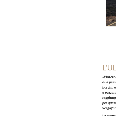
L'U
«L’
Intern
due piani
boschi, r
e pozzan
raggiunge
per ques
vergogna
La
strutt