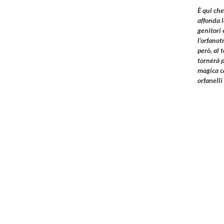
È qui che
affonda 
genitori 
l’orfanot
però, al
tornerà 
magica ca
orfanelli