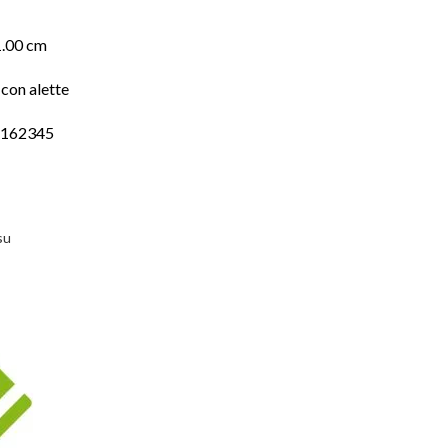
1.00 cm
con alette
6162345
su