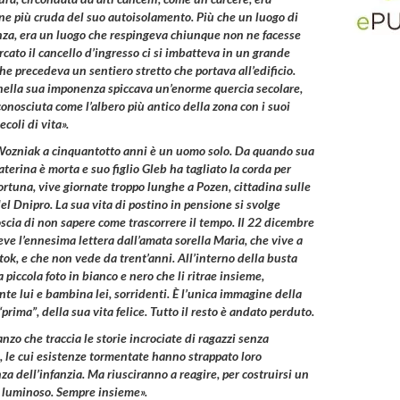
ne più cruda del suo autoisolamento. Più che un luogo di
nza, era un luogo che respingeva chiunque non ne facesse
rcato il cancello d’ingresso ci si imbatteva in un grande
he precedeva un sentiero stretto che portava all’edificio.
 nella sua imponenza spiccava un’enorme quercia secolare,
conosciuta come l’albero più antico della zona con i suoi
ecoli di vita».
ozniak a cinquantotto anni è un uomo solo. Da quando sua
terina è morta e suo figlio
Gleb
ha tagliato la corda per
ortuna, vive giornate troppo lunghe a
Pozen
, cittadina sulle
l Dnipro. La sua vita di postino in pensione si svolge
scia di non sapere come trascorrere il tempo. Il 22 dicembre
ve l’ennesima lettera dall’amata sorella Maria, che vive a
ok, e che non vede da trent’anni. All’interno della busta
 piccola foto in bianco e nero che li ritrae insieme,
te lui e bambina lei, sorridenti. È l’unica immagine della
“prima”, della sua vita felice. Tutto il resto è andato perduto.
zo che traccia le storie incrociate di ragazzi senza
, le cui esistenze tormentate hanno strappato loro
za dell’infanzia. Ma riusciranno a reagire, per costruirsi un
 luminoso. Sempre insieme».