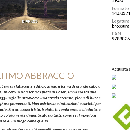
19.00
Formato
14.00x2
Legatura
brossura 
EAN
978883
Acquista 
LTIMO ABBRACCIO
at
era un fatiscente edificio grigio a forma di grande cubo a
, ubicato in una zona defilata di
Pozen
, immerso tra due
aggiungibile attraverso una strada sterrata, piena di buche
ghere permanenti. Non esistevano indicazioni o cartelli per
rlo. Era un luogo triste, isolato, ingombrante, maledetto, e
to volutamente dimenticato da tutti, come se il mondo si
sse di un luogo come quello.
ura, circondata da alti cancelli, come un carcere, era