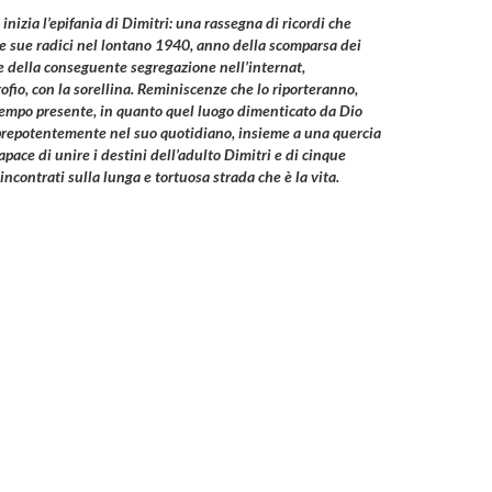
 inizia l’epifania di Dimitri: una rassegna di ricordi che
le sue radici nel lontano 1940, anno della scomparsa dei
e della conseguente segregazione nell’
internat
,
rofio, con la sorellina. Reminiscenze che lo riporteranno,
 tempo presente, in quanto quel luogo dimenticato da Dio
prepotentemente nel suo quotidiano, insieme a una quercia
pace di unire i destini dell’adulto Dimitri e di cinque
 incontrati sulla lunga e tortuosa strada che è la vita.