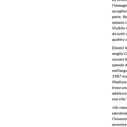
l’immagi
accoglie
parte. Va
spiazzo c
Visibile
da tutti 
quattro s
Dimitri
W
moglie Ca
cercare f
sponde de
nell’ango
1987 rice
Vladivost
trova una
adolescen
sua vita 
«Un roman
speranza
l’innocen
avvenire