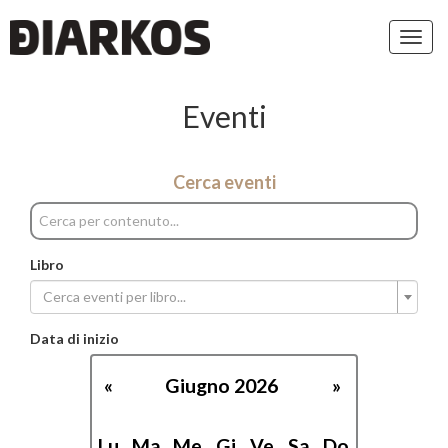
Toggl
navig
Eventi
Cerca eventi
Libro
Cerca eventi per libro...
Data di inizio
«
Giugno 2026
»
Lu
Ma
Me
Gi
Ve
Sa
Do