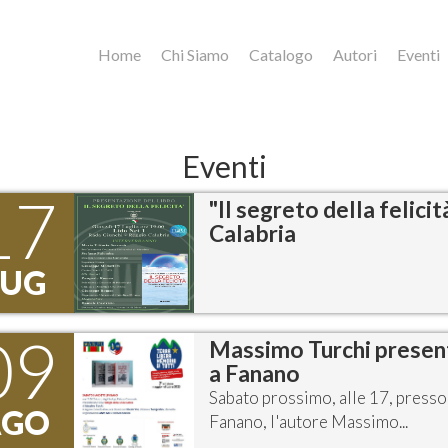
Home
Chi Siamo
Catalogo
Autori
Eventi
Eventi
17
"Il segreto della felici
Calabria
LUG
09
Massimo Turchi presenta
a Fanano
Sabato prossimo, alle 17, presso 
AGO
Fanano, l'autore Massimo...