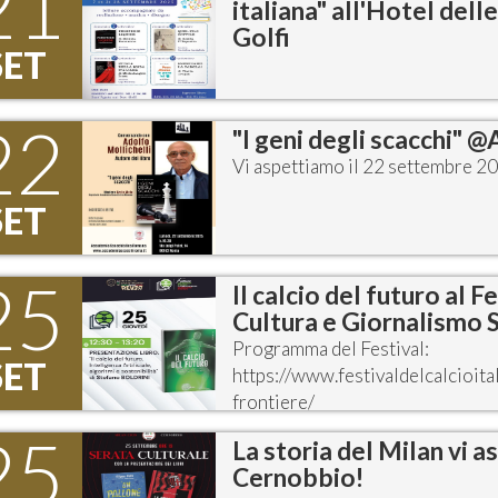
21
italiana" all'Hotel dell
Golfi
SET
22
"I geni degli scacchi" 
Vi aspettiamo il 22 settembre 20
SET
25
Il calcio del futuro al 
Cultura e Giornalismo 
Programma del Festival:
SET
https://www.festivaldelcalcioi
frontiere/
25
La storia del Milan vi a
Cernobbio!