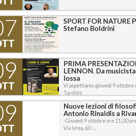
OTT
07
SPORT FOR NATURE PRES
Stefano Boldrini
OTT
09
PRIMA PRESENTAZION
LENNON. Da musicista 
Iossa
OTT
Vi aspettiamo giovedì 9 ottobre
Turchini
09
Nuove lezioni di filosof
Antonio Rinaldis a Riv
-Giovedì 9 ottobre ore 21,00 pre
OTT
Via Ivrea, 60 -...