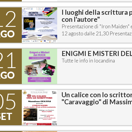
12
I luoghi della scrittura
con l'autore"
Presentazione di "Iron Maiden" e
AGO
12 agosto dalle 21,30 Presentazi
21
ENIGMI E MISTERI DEL
Tutte le info in locandina
AGO
05
Un calice con lo scritt
"Caravaggio" di Massim
SET