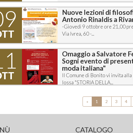
09
Nuove lezioni di filosof
Antonio Rinaldis a Riv
-Giovedì 9 ottobre ore 21,00 pre
OTT
Via Ivrea, 60 -...
11
Omaggio a Salvatore Fe
Sogni evento di present
moda italiana"
OTT
Il Comune di Bonito vi invita all
Iossa "STORIA DELLA...
«
1
2
3
4
NÙ
CATALOGO