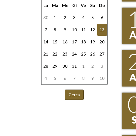
Lu
Ma
Me
Gi
Ve
Sa
Do
30
1
2
3
4
5
6
7
8
9
10
11
12
13
14
15
16
17
18
19
20
21
22
23
24
25
26
27
28
29
30
31
1
2
3
4
5
6
7
8
9
10
Cerca