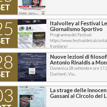
SET
25
Italvolley al Festival L
Giornalismo Sportivo
Programma del Festival:
SET
https://www.festivaldelcalcioi
frontiere/
28
Nuove lezioni di filosof
Antonio Rinaldis a Mon
Domenica 28 settembre ore 17,0
SET
Duellanti, Via...
03
La strage delle innocenti
Gassani al Circolo del 