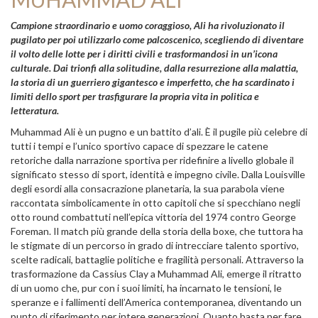
Campione straordinario e uomo coraggioso, Ali ha rivoluzionato il
pugilato per poi utilizzarlo come palcoscenico, scegliendo di diventare
il volto delle lotte per i diritti civili e trasformandosi in un’icona
culturale. Dai trionfi alla solitudine, dalla resurrezione alla malattia,
la storia di un guerriero gigantesco e imperfetto, che ha scardinato i
limiti dello sport per trasfigurare la propria vita in politica e
letteratura.
Muhammad Ali è un pugno e un battito d’ali. È il pugile più celebre di
tutti i tempi e l’unico sportivo capace di spezzare le catene
retoriche dalla narrazione sportiva per ridefinire a livello globale il
significato stesso di sport, identità e impegno civile. Dalla Louisville
degli esordi alla consacrazione planetaria, la sua parabola viene
raccontata simbolicamente in otto capitoli che si specchiano negli
otto round combattuti nell’epica vittoria del 1974 contro George
Foreman. Il match più grande della storia della boxe, che tuttora ha
le stigmate di un percorso in grado di intrecciare talento sportivo,
scelte radicali, battaglie politiche e fragilità personali. Attraverso la
trasformazione da Cassius Clay a Muhammad Ali, emerge il ritratto
di un uomo che, pur con i suoi limiti, ha incarnato le tensioni, le
speranze e i fallimenti dell’America contemporanea, diventando un
punto di riferimento per intere generazioni. Quanto basta per fare