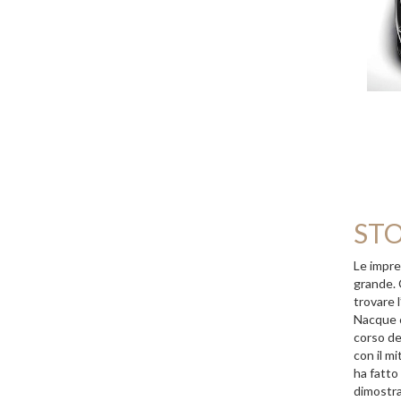
STO
Le impre
grande. 
trovare l
Nacque c
corso de
con il m
ha fatto 
dimostra