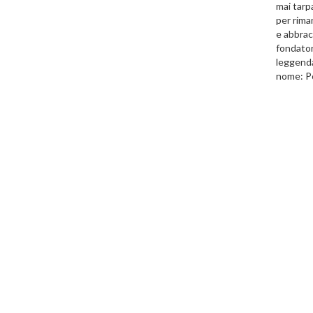
mai tarpa
per rima
e abbrac
fondatore
leggenda
nome: P