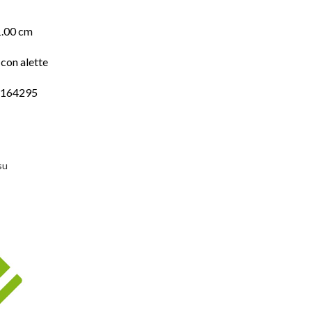
1.00 cm
con alette
6164295
su