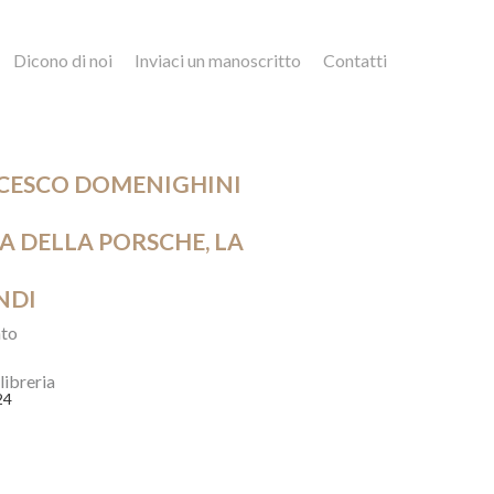
Dicono di noi
Inviaci un manoscritto
Contatti
CESCO DOMENIGHINI
A DELLA PORSCHE, LA
NDI
to
 libreria
24