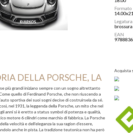
18.00
Formato
14.00x2
Legatura
brossura 
EAN
978883
Acquista 
RIA DELLA PORSCHE, LA
se più grandi iniziano sempre con un sogno altrettanto
Come quello di Ferdinand Porsche, che non riuscendo a
’auto sportiva dei suoi sogni decise di costruirsela da sé.
osì, nel 1931, la leggenda della Porsche, un mito che nel
gli anni si è eretto a status symbol di potenza e qualità,
itico motore 6 cilindri come marchio di fabbrica. La Porsche
della velocità e dell’eleganza la sua ragion d’essere,
ndolo anche in pista. La tradizione teutonica non ha però